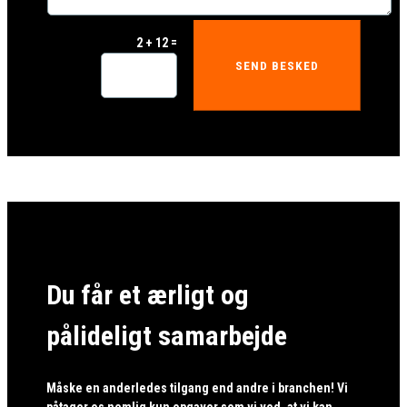
=
2 + 12
SEND BESKED
Du får et ærligt og
pålideligt samarbejde
Måske en anderledes tilgang end andre i branchen! Vi
påtager os nemlig kun opgaver som vi ved, at vi kan