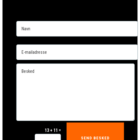
=
13 + 11
SEND BESKED