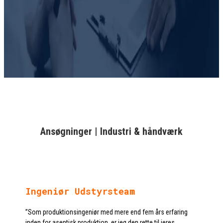
Ansøgninger | Industri & håndværk
Ingeniør Udstyrsteam
”Som produktionsingeniør med mere end fem års erfaring
inden for aseptisk produktion, er jeg den rette til jeres