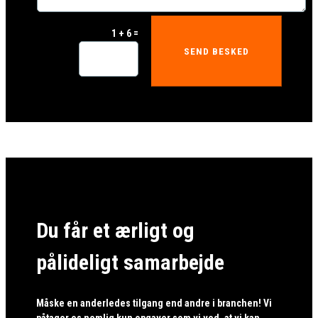
=
1 + 6
SEND BESKED
Du får et ærligt og
pålideligt samarbejde
Måske en anderledes tilgang end andre i branchen! Vi
påtager os nemlig kun opgaver som vi ved, at vi kan