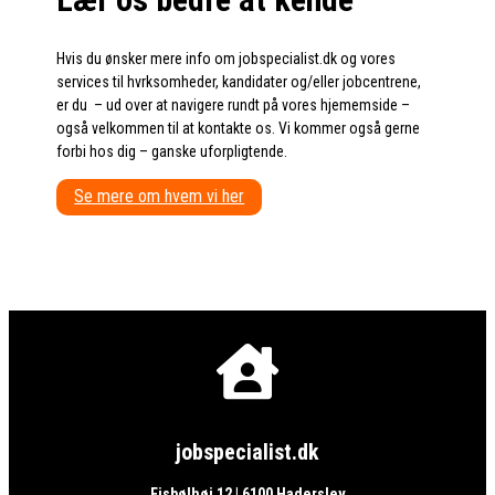
Hvis du ønsker mere info om jobspecialist.dk og vores
services til hvrksomheder, kandidater og/eller jobcentrene,
er du – ud over at navigere rundt på vores hjememside –
også velkommen til at kontakte os. Vi kommer også gerne
forbi hos dig – ganske uforpligtende.
Se mere om hvem vi her

jobspecialist.dk
Ejsbølhøj 12 | 6100 Haderslev