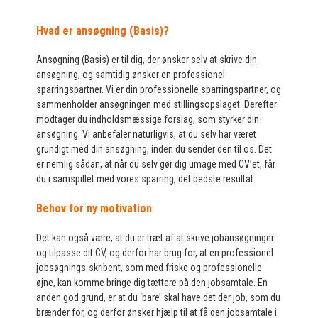
Hvad er ansøgning (Basis)?
Ansøgning (Basis) er til dig, der ønsker selv at skrive din
ansøgning, og samtidig ønsker en professionel
sparringspartner. Vi er din professionelle sparringspartner, og
sammenholder ansøgningen med stillingsopslaget. Derefter
modtager du indholdsmæssige forslag, som styrker din
ansøgning. Vi anbefaler naturligvis, at du selv har været
grundigt med din ansøgning, inden du sender den til os. Det
er nemlig sådan, at når du selv gør dig umage med CV’et, får
du i samspillet med vores sparring, det bedste resultat.
Behov for ny motivation
Det kan også være, at du er træt af at skrive jobansøgninger
og tilpasse dit CV, og derfor har brug for, at en professionel
jobsøgnings-skribent, som med friske og professionelle
øjne, kan komme bringe dig tættere på den jobsamtale. En
anden god grund, er at du ‘bare’ skal have det der job, som du
brænder for, og derfor ønsker hjælp til at få den jobsamtale i