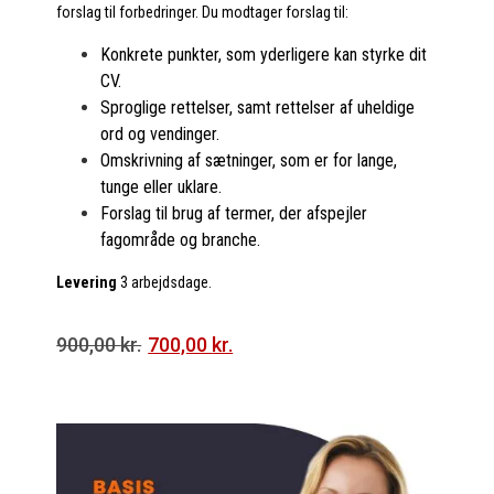
forslag til forbedringer. Du modtager forslag til:
Konkrete punkter, som yderligere kan styrke dit
CV.
Sproglige rettelser, samt rettelser af uheldige
ord og vendinger.
Omskrivning af sætninger, som er for lange,
tunge eller uklare.
Forslag til brug af termer, der afspejler
fagområde og branche.
Levering
3 arbejdsdage.
Den
Den
900,00
kr.
700,00
kr.
oprindelige
aktuelle
pris
pris
var:
er: