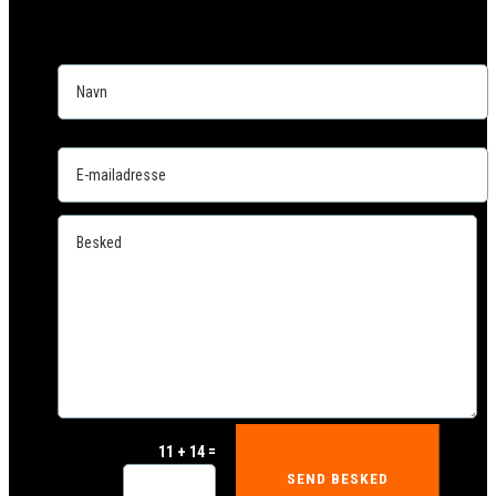
=
11 + 14
SEND BESKED