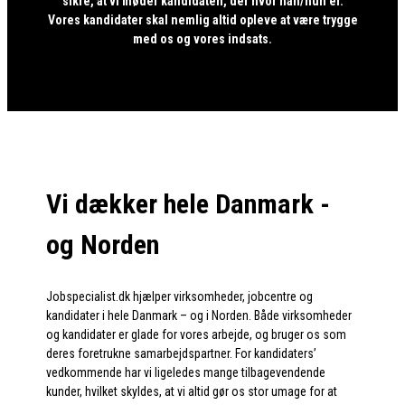
sikre, at vi møder kandidaten, der hvor han/hun er.
Vores kandidater skal nemlig altid opleve at være trygge
med os og vores indsats.
Vi dækker hele Danmark -
og Norden
Jobspecialist.dk hjælper virksomheder, jobcentre og
kandidater i hele Danmark – og i Norden. Både virksomheder
og kandidater er glade for vores arbejde, og bruger os som
deres foretrukne samarbejdspartner. For kandidaters’
vedkommende har vi ligeledes mange tilbagevendende
kunder, hvilket skyldes, at vi altid gør os stor umage for at