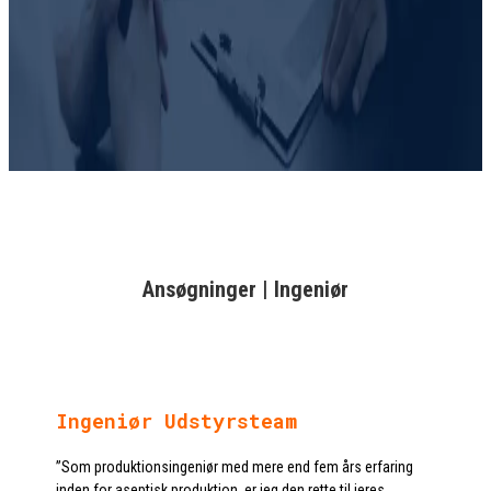
Ansøgninger | Ingeniør
Ingeniør Udstyrsteam
”Som produktionsingeniør med mere end fem års erfaring
inden for aseptisk produktion, er jeg den rette til jeres