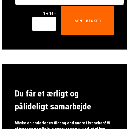
=
1 + 14
SEND BESKED
Du får et ærligt og
pålideligt samarbejde
Måske en anderledes tilgang end andre i branchen! Vi
påtager os nemlig kun opgaver som vi ved, at vi kan