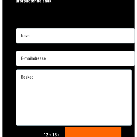
uforpligtende snak.
=
12 + 15