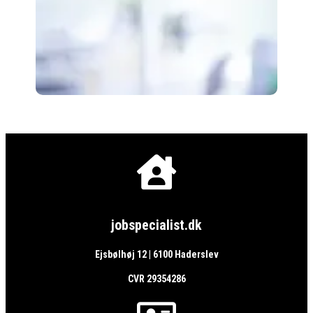

jobspecialist.dk
Ejsbølhøj 12 | 6100 Haderslev
CVR 29354286