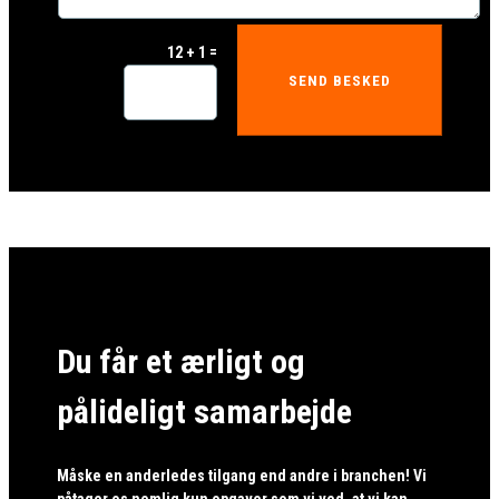
=
12 + 1
SEND BESKED
Du får et ærligt og
pålideligt samarbejde
Måske en anderledes tilgang end andre i branchen! Vi
påtager os nemlig kun opgaver som vi ved, at vi kan