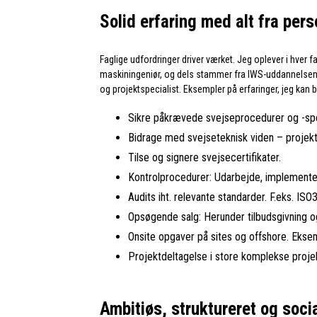
Solid erfaring med alt fra pers
Faglige udfordringer driver værket. Jeg oplever i hver 
maskiningeniør, og dels stammer fra IWS-uddannelsen, 
og projektspecialist. Eksempler på erfaringer, jeg kan 
Sikre påkrævede svejseprocedurer og -spec
Bidrage med svejseteknisk viden – projekte
Tilse og signere svejsecertifikater.
Kontrolprocedurer: Udarbejde, implemente
Audits iht. relevante standarder. F.eks. I
Opsøgende salg: Herunder tilbudsgivning 
Onsite opgaver på sites og offshore. Eksem
Projektdeltagelse i store komplekse proje
Ambitiøs, struktureret og soci