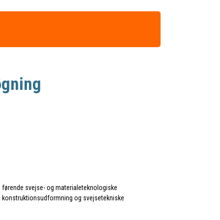
øgning
s førende svejse- og materialeteknologiske
 fra konstruktionsudformning og svejsetekniske