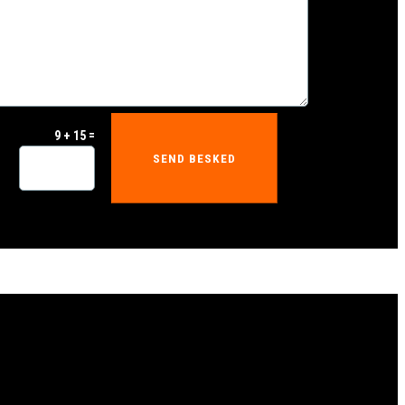
=
9 + 15
SEND BESKED