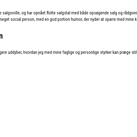
e salgsrolle, og har opnået flotte salgstal med både opsøgende salg og rådgivnin
 meget social person, med en god portion humor, der nyder at sparre med mine k
n
gere uddyber, hvordan jeg med mine faglige og personlige styrker kan præge still