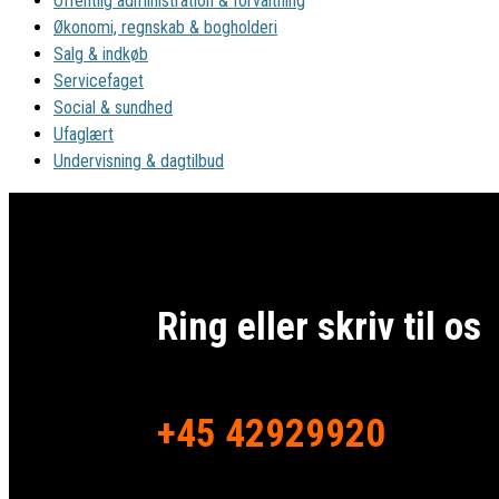
Offentlig administration & forvaltning
Økonomi, regnskab & bogholderi
Salg & indkøb
Servicefaget
Social & sundhed
Ufaglært
Undervisning & dagtilbud
Ring eller skriv til os
+45 42929920