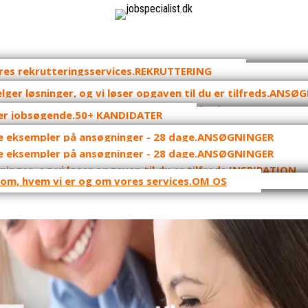
REKRUTTERING
OUTPLACEMENT
ANSØG
CURRICULUM V
50+ KANDIDATER
LI
16-24-ÅRIGE
ANSØGNINGER
PRISER
KURSER TIL JOBSØGENDE
ANSØGNINGER
INSPIRATION
OM OS