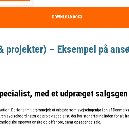
DOWNLOAD DOCX
 & projekter) – Eksempel på ans
pecialist, med et udpræget salgsgen
ivation. Derfor er mit drømmejob at arbejde som svejseingeniør i en af Danmark
aren svejsekoordinator og projektspecialist, der har stor erfaring inden for alt
eteknologiske opgaver onsite og offshore, samt opsøgende salg.