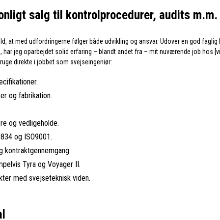
onligt salg til kontrolprocedurer, audits m.m.
fald, at med udfordringerne følger både udvikling og ansvar. Udover en god faglig
har jeg oparbejdet solid erfaring – blandt andet fra – mit nuværende job hos [
bruge direkte i jobbet som svejseingeniør:
ifikationer.
r og fabrikation.
re og vedligeholde.
SO3834 og ISO9001.
og kontraktgennemgang.
pelvis Tyra og Voyager II.
kter med svejseteknisk viden.
al