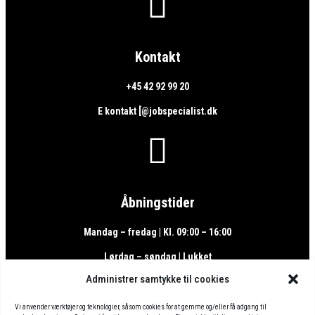

Kontakt
+45 42 92 99 20
E kontakt [@jobspecialist.dk

Åbningstider
Mandag – fredag | Kl. 09:00 – 16:00
Lørdag – søndag | Lukket
Administrer samtykke til cookies
Vi anvender værktøjer og teknologier, såsom cookies for at gemme og/eller få adgang til