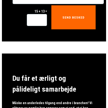
=
15 + 13
SEND BESKED
Du får et ærligt og
pålideligt samarbejde
Måske en anderledes tilgang end andre i branchen! Vi
påtager os nemlig kun opgaver som vi ved, at vi kan