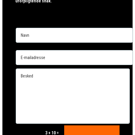
uforpligtende snak.
=
3 + 10