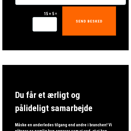
=
15 + 5
SEND BESKED
Du får et ærligt og
pålideligt samarbejde
Måske en anderledes tilgang end andre i branchen! Vi
påtager os nemlig kun opgaver som vi ved, at vi kan