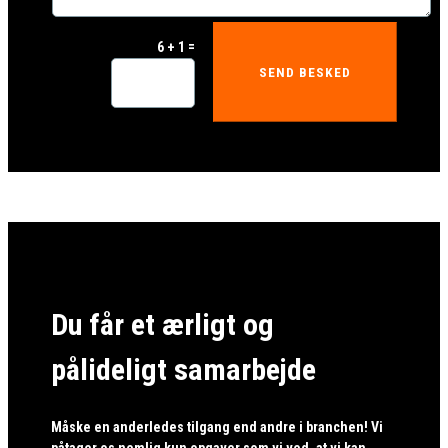
=
6 + 1
SEND BESKED
Du får et ærligt og
pålideligt samarbejde
Måske en anderledes tilgang end andre i branchen! Vi
påtager os nemlig kun opgaver som vi ved, at vi kan