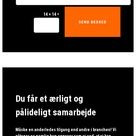
=
14 + 14
SEND BESKED
Du får et ærligt og
pålideligt samarbejde
Måske en anderledes tilgang end andre i branchen! Vi
påtager os nemlig kun opgaver som vi ved, at vi kan