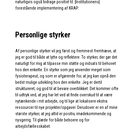
naturligvis også bidrage positivt til. [Institutionens]
forestående implementering af KRAP.
Personlige styrker
Af personlige styrker vil jeg først og fremmest fremhæve, at
jeg er god til både at lytte og reflektere. To styrker, der gør det
naturligt for mig at tilpasse min støtte og indsats til behovet
hos den enkelte. En styrke som jeg anvender meget som
fysioterapeut, og som er afgørende for, at jeg kan opnå den
bedst mulige udvikling hos den enkelte. Jeg er dertil
struktureret, og god til at bevare overblikket. Det kommer ofte
til udtryk ved, at jeg har let ved at finde overskud til at være
nytænkende i mit arbejde, og til lige at lokalisere ekstra
ressourcer til nye projekter/opgaver. Derudover er en af mine
største styrker, at jeg altid er positiv, imødekommende og
nysgerrig. Til glæde for både beboere og for
arbejdsfællesskabet.