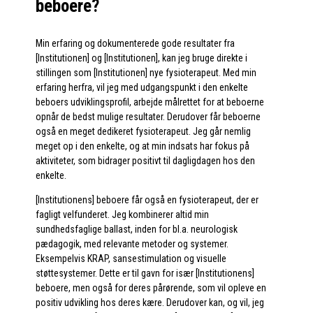
beboere?
Min erfaring og dokumenterede gode resultater fra
[Institutionen] og [Institutionen], kan jeg bruge direkte i
stillingen som [Institutionen] nye fysioterapeut. Med min
erfaring herfra, vil jeg med udgangspunkt i den enkelte
beboers udviklingsprofil, arbejde målrettet for at beboerne
opnår de bedst mulige resultater. Derudover får beboerne
også en meget dedikeret fysioterapeut. Jeg går nemlig
meget op i den enkelte, og at min indsats har fokus på
aktiviteter, som bidrager positivt til dagligdagen hos den
enkelte.
[Institutionens] beboere får også en fysioterapeut, der er
fagligt velfunderet. Jeg kombinerer altid min
sundhedsfaglige ballast, inden for bl.a. neurologisk
pædagogik, med relevante metoder og systemer.
Eksempelvis KRAP, sansestimulation og visuelle
støttesystemer. Dette er til gavn for især [Institutionens]
beboere, men også for deres pårørende, som vil opleve en
positiv udvikling hos deres kære. Derudover kan, og vil, jeg