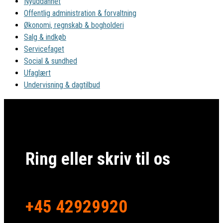
Nyuddannet
Offentlig administration & forvaltning
Økonomi, regnskab & bogholderi
Salg & indkøb
Servicefaget
Social & sundhed
Ufaglært
Undervisning & dagtilbud
Ring eller skriv til os
+45 42929920