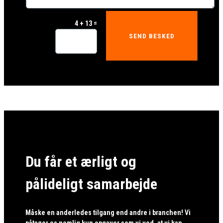
=
4 + 13
SEND BESKED
Du får et ærligt og
pålideligt samarbejde
Måske en anderledes tilgang end andre i branchen! Vi
påtager os nemlig kun opgaver som vi ved, at vi kan