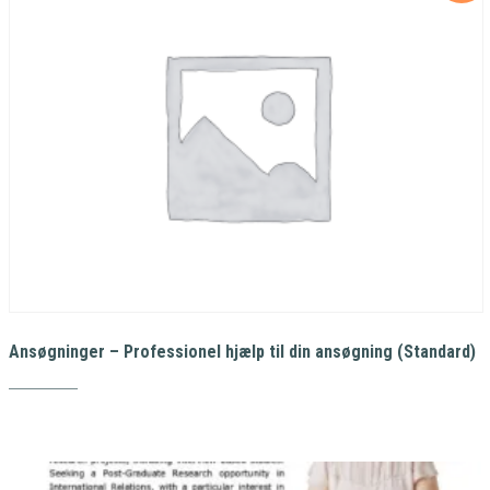
Ansøgninger – Professionel hjælp til din ansøgning (Standard)
Den
Den
1.800,00
kr.
1.200,00
kr.
oprindelige
aktuelle
pris
pris
var:
er: