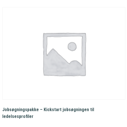
Jobsøgningspakke – Kickstart jobsøgningen til
ledelsesprofiler
9.600,00
kr.