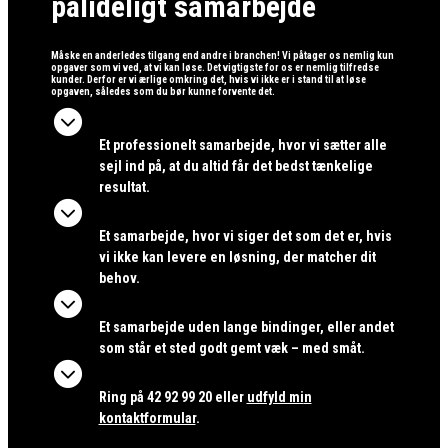
pålideligt samarbejde
Måske en anderledes tilgang end andre i branchen! Vi påtager os nemlig kun
opgaver som vi ved, at vi kan løse. Det vigtigste for os er nemlig tilfredse
kunder. Derfor er vi ærlige omkring det, hvis vi ikke er i stand til at løse
opgaven, således som du bør kunne forvente det.

Et professionelt samarbejde, hvor vi sætter alle
sejl ind på, at du altid får det bedst tænkelige
resultat.

Et samarbejde, hvor vi siger det som det er, hvis
vi ikke kan levere en løsning, der matcher dit
behov.

Et samarbejde uden lange bindinger, eller andet
som står et sted godt gemt væk – med småt.

Ring på 42 92 99 20 eller
udfyld mi
n
kontaktformular
.