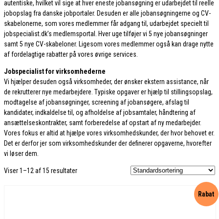
autentiske, hvilket vil sige at hver eneste jobansøgning er udarbejdet til reelle
jobopslag fra danske jobportaler. Desuden er alle jobansøgningerne og CV-
skabelonerne, som vores medlemmer får adgang til, udarbejdet specielt til
jobspecialist.dk’s medlemsportal. Hver uge tilføjer vi 5 nye jobansøgninger
samt 5 nye CV-skabeloner. Ligesom vores medlemmer også kan drage nytte
af fordelagtige rabatter på vores øvrige services.
Jobspecialist for virksomhederne
Vi hjælper desuden også virksomheder, der ønsker ekstern assistance, når
de rekrutterer nye medarbejdere. Typiske opgaver er hjælp til stillingsopslag,
modtagelse af jobansøgninger, screening af jobansøgere, afslag til
kandidater, indkaldelse til, og afholdelse af jobsamtaler, håndtering af
ansættelseskontrakter, samt forberedelse af opstart af ny medarbejder.
Vores fokus er altid at hjælpe vores virksomhedskunder, der hvor behovet er.
Det er derfor jer som virksomhedskunder der definerer opgaverne, hvorefter
vi løser dem.
Viser 1–12 af 15 resultater
Rabat