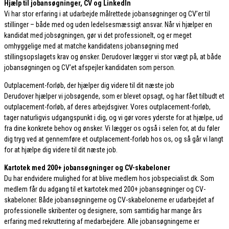
Hjælp til jobansøgninger, CV og LinkedIn
Vi har stor erfaring i at udarbejde målrettede jobansøgninger og CV’er til
stillinger – både med og uden ledelsesmæssigt ansvar. Når vi hjælper en
kandidat med jobsøgningen, gør vi det professionelt, og er meget
omhyggelige med at matche kandidatens jobansøgning med
stillingsopslagets krav og ønsker. Derudover lægger vi stor vægt på, at både
jobansøgningen og CV’et afspejler kandidaten som person.
Outplacement-forløb, der hjælper dig videre til dit næste job
Derudover hjælper vi jobsøgende, som er blevet opsagt, og har fået tilbudt et
outplacement-forløb, af deres arbejdsgiver. Vores outplacement-forløb,
tager naturligvis udgangspunkt i dig, og vi gør vores yderste for at hjælpe, ud
fra dine konkrete behov og ønsker. Vi lægger os også i selen for, at du føler
dig tryg ved at gennemføre et outplacement-forløb hos os, og så går vi langt
for at hjælpe dig videre til dit næste job.
Kartotek med 200+ jobansøgninger og CV-skabeloner
Du har endvidere mulighed for at blive medlem hos jobspecialist.dk. Som
medlem får du adgang til et kartotek med 200+ jobansøgninger og CV-
skabeloner. Både jobansøgningerne og CV-skabelonerne er udarbejdet af
professionelle skribenter og designere, som samtidig har mange års
erfaring med rekruttering af medarbejdere. Alle jobansøgningerne er